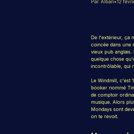
Par Alban
•
12 févr
De l'extérieur, ça
coincée dans une r
vieux pub anglais.
quelque chose qu'o
incontrôlable, qui 
Le Windmill, c'est
booker nommé Tim P
de comptoir ordina
musique. Alors plut
Mondays sont devenu
on te revoit.