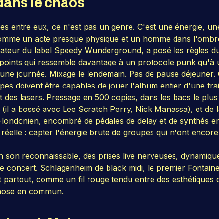
dans le chaos
upes entre eux, ce n'est pas un genre. C'est une énergie, u
 comme un acte presque physique et un homme dans l'ombr
ateur du label Speedy Wunderground, a posé les règles du
 points qui ressemble davantage à un protocole punk qu'à 
une journée. Mixage le lendemain. Pas de pause déjeuner. 
s doivent être capables de jouer l'album entier d'une trait
 des lasers. Pressage en 500 copies, dans les bacs le plus 
 (il a bossé avec Lee Scratch Perry, Nick Manassa), et de l
-londonien, encombré de pédales de delay et de synthés emp
réelle : capter l'énergie brute de groupes qui n'ont encore
un son reconnaissable, des prises live nerveuses, dynamique
e concert. Schlagenheim de black midi, le premier Fontaines
 partout, comme un fil rouge tendu entre des esthétiques qu
chose en commun.