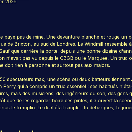
ier 2026
 ne paye pas de mine. Une devanture blanche et rouge un p
ue de Brixton, au sud de Londres. Le Windmill ressemble à c
 Sauf que derrière la porte, depuis une bonne dizaine d'anné
n n'avait pas vu depuis le CBGB ou le Marquee. Un truc o
ne doit rien à personne et surtout pas aux majors.
 150 spectateurs max, une scène où deux batteurs tiennent 
erry qui a compris un truc essentiel : ses habitués n'étaie
ires, mais des musiciens, des ingénieurs du son, des gens q
ôt que de les regarder boire des pintes, il a ouvert la scè
s le tremplin. Le deal était simple : tu débarques, tu joues,