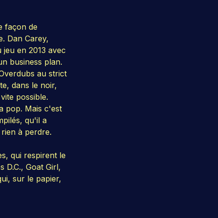
ne façon de
e. Dan Carey,
 jeu en 2013 avec
un business plan.
Overdubs au strict
e, dans le noir,
vite possible.
a pop. Mais c'est
ilés, qu'il a
 rien à perdre.
s, qui respirent le
 D.C., Goat Girl,
i, sur le papier,