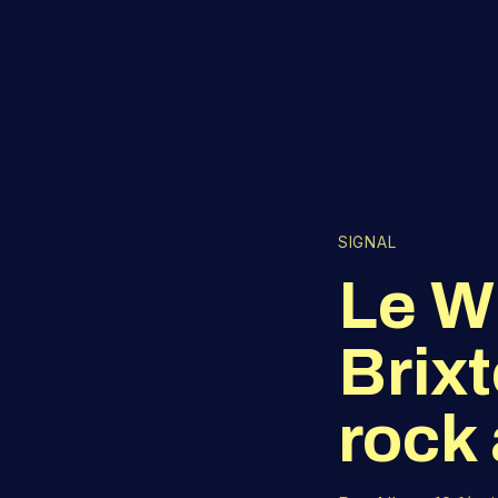
SIGNAL
Le Wi
Brixt
rock 